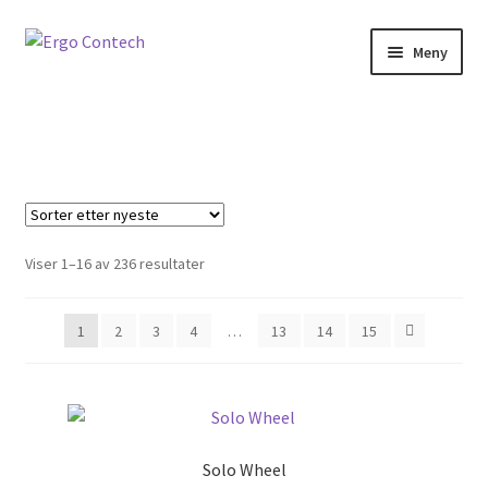
til
Hopp
Hopp
innholdet
Meny
til
til
navigasjon
innhold
Betjening
Programvare
Kommunikasjon
Sortert
Viser 1–16 av 236 resultater
Montering
etter
nyeste
1
2
3
4
…
13
14
15
Gaming
Informasjon
wow
Solo Wheel