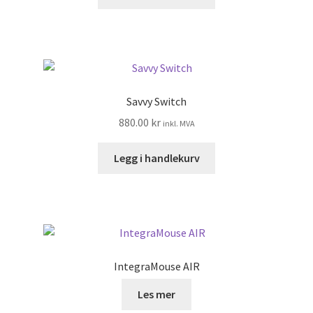
Savvy Switch
880.00
kr
inkl. MVA
Legg i handlekurv
IntegraMouse AIR
Les mer