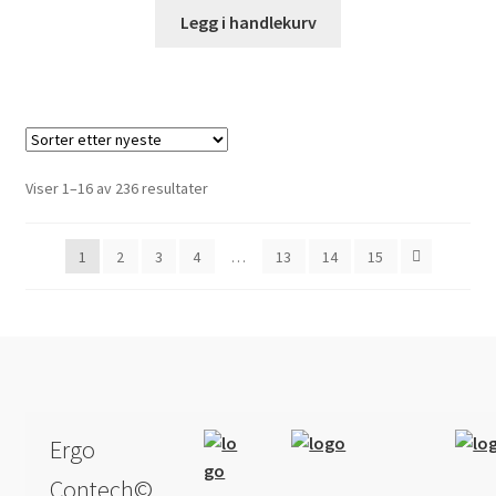
Legg i handlekurv
Sortert
Viser 1–16 av 236 resultater
etter
nyeste
1
2
3
4
…
13
14
15
Ergo
Contech©